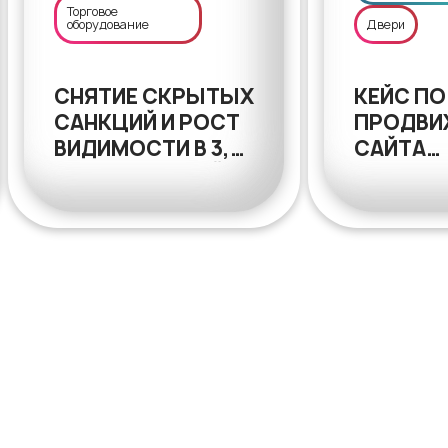
Торговое
оборудование
Двери
СНЯТИЕ СКРЫТЫХ
КЕЙС ПО
САНКЦИЙ И РОСТ
ПРОДВИ
ВИДИМОСТИ В 3,5
САЙТА
РАЗА — SEO-КЕЙС
GOODOO
REMTORGHOLOD.RU
ДВУКРА
РОСТ
ПОИСКО
ТРАФИК