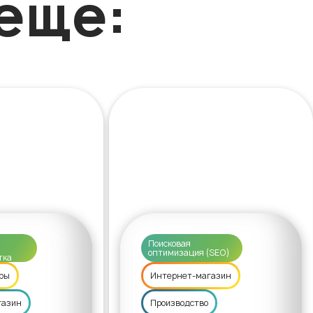
еще:
Поисковая
оптимизация (SEO)
тка
ры
Интернет-магазин
газин
Производство