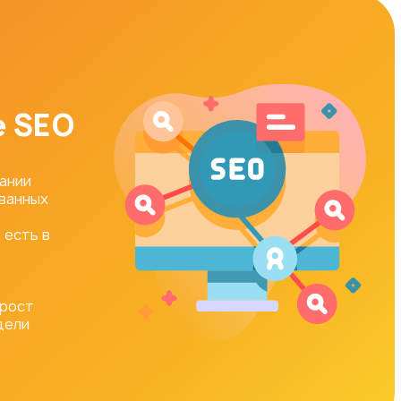
е SEO
ании
ванных
 есть в
 рост
цели