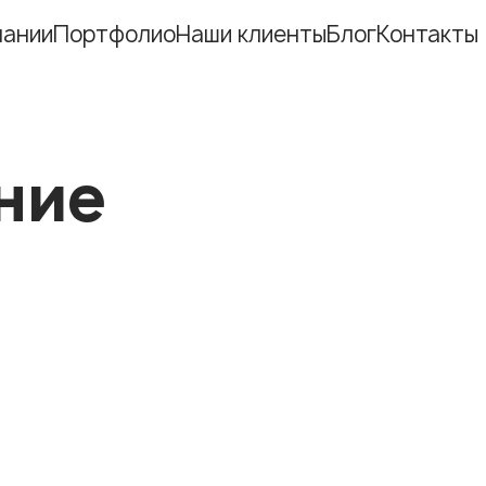
пании
Портфолио
Наши клиенты
Блог
Контакты
Ещё
ние
Ещё
Ещё
Ещё