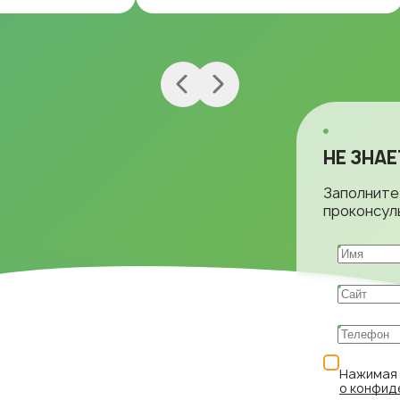
НЕ ЗНА
Заполните
проконсул
Нажимая 
о конфид