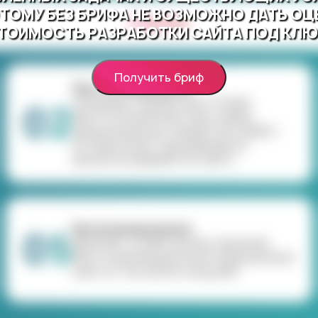
ТОМУ БЕЗ БРИФА НЕ ВОЗМОЖНО ДАТЬ ОЦ
2 месяц
ТОИМОСТЬ РАЗРАБОТКИ САЙТА ПОД КЛЮ
Получить бриф
Прототипирование
Создание страниц прототипов.
02
Прототип включает весь набор
функциональных элементов и работ,
которые будут произведены в
процессе разработки сайта.
Программирование
05
Включает в себя покупку лицензии
Bitrix и реализацию всего функционала
сайта, в том числе и модулей