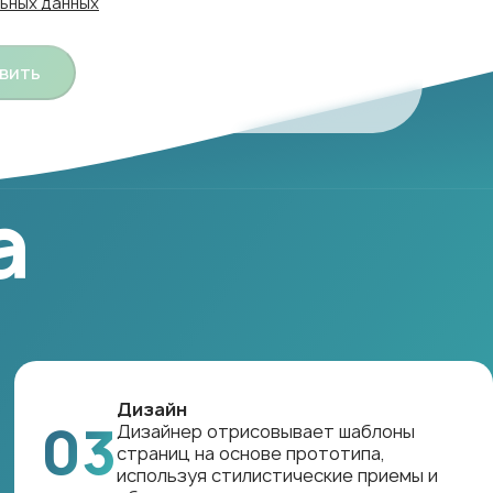
ьных данных
вить
а
Дизайн
03
Дизайнер отрисовывает шаблоны
страниц на основе прототипа,
используя стилистические приемы и