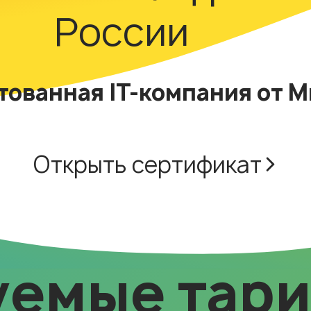
России
тованная IT-компания от 
Открыть сертификат
уемые тар