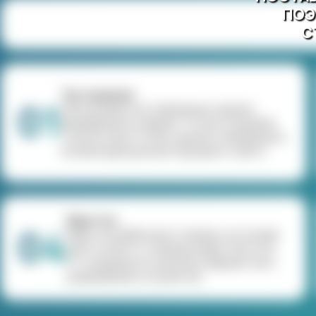
ПОЭ
С
Тех задание
01
Обсуждаем поставленные задачи,
формируем их ввиде ТЗ для создания
точного прототипа, предоставляющего
полный функционал будущего сайта.
Верстка
04
Верстка шаблонов страниц на основе
прототипа (1 страница верстается в
5-ти форматах для всех вариантов и
разрешений устройств)