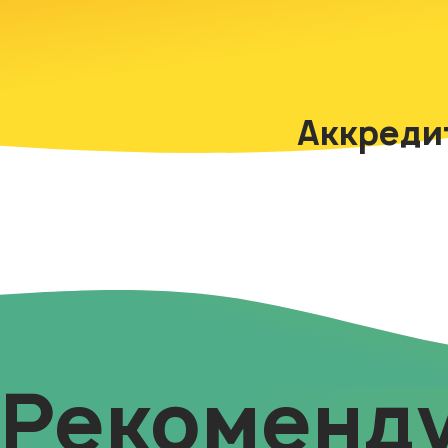
Аккреди
Рекоменд