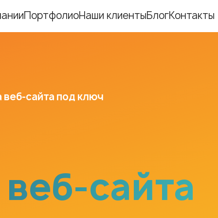
пании
Портфолио
Наши клиенты
Блог
Контакты
Ещё
Ещё
 веб-сайта под ключ
Ещё
Ещё
 веб-сайта