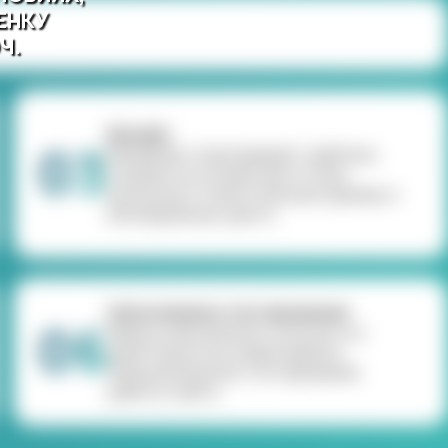
ЕНКУ
Ч.
Дизайн
03
Дизайнер отрисовывает шаблоны
страниц на основе прототипа,
используя стилистические приемы и
обговоренные цвета.
Наполнение и тестирование
06
Вывод наполненного контента и
адаптация под новый шаблон.
Функциональное тестирование
работы сайта.