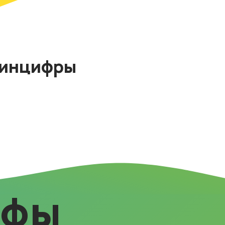
Минцифры
ифы