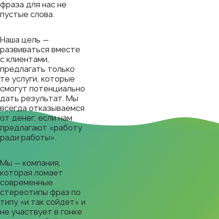
фраза для нас не
пустые слова.
Наша цель —
развиваться вместе
с клиентами,
предлагать только
те услуги, которые
смогут потенциально
дать результат. Мы
всегда отказываемся
от денег, если нам
предлагают «работу
ради работы».
Мы — компания,
которая ломает
современные
стереотипы фраз по
типу «и так сойдет» и
не участвует в гонке