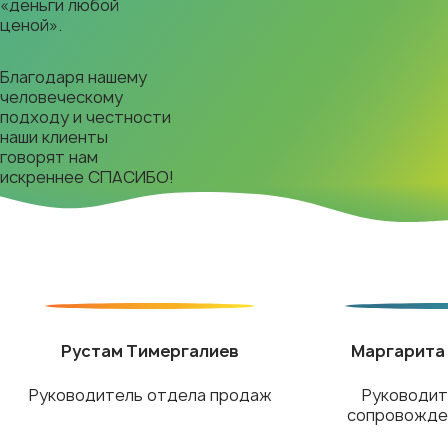
«деньги любой
ценой».
Благодаря нашему
человеческому
подходу и честности
наши клиенты
говорят нам
искреннее СПАСИБО!
Рустам Тимергалиев
Маргарита
Руководитель отдела продаж
Руководит
сопровожде