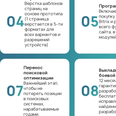
Верстка шаблонов
Програ
страниц на
Включае
основе прототипа
04
05
покупку
(1 страница
Bitrix и
верстается в 5-ти
всего ф
форматах для
сайта, в
всех вариантов и
модуле
разрешений
устройств)
Перенос
Выкладк
поисковой
боевой
оптимизации
12 меся
Важнейший этап,
07
08
гаранти
чтобы не
разрабо
потерять позиции
беспла
в поисковых
исправл
системах,
найденн
нарабатываемые
разрабо
годами.