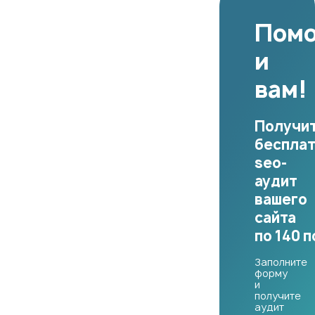
Пом
и
вам!
Получи
беспла
seo-
аудит
вашего
сайта
по 140 
Заполните
форму
и
получите
аудит