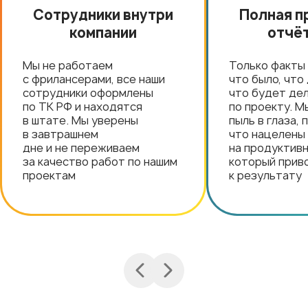
Сотрудники внутри
Полная п
компании
отчё
Мы не работаем
Только факты 
с фрилансерами, все наши
что было, что
сотрудники оформлены
что будет де
по ТК РФ и находятся
по проекту. М
в штате. Мы уверены
пыль в глаза,
в завтрашнем
что нацелены
дне и не переживаем
на продуктивн
за качество работ по нашим
который прив
проектам
к результату