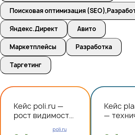
Поисковая оптимизация (SEO),Разрабо
Яндекс.Директ
Авито
Маркетплейсы
Разработка
Таргетинг
Кейс poli.ru —
Кейс pla
рост видимости
— техни
и трафика в
переезд
poli.ru
узкоспециализированном
редизай