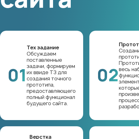
Протот
Тех задание
Создан
Обсуждаем
прототи
поставленные
Протот
задачи, формируем
01
02
весь на
их ввиде ТЗ для
функци
создания точного
элемент
прототипа,
которы
предоставляющего
произве
полный функционал
процес
будущего сайта.
разрабо
Верстка