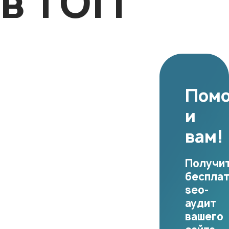
в ТОП
Пом
и
вам!
Получи
беспла
seo-
аудит
вашего