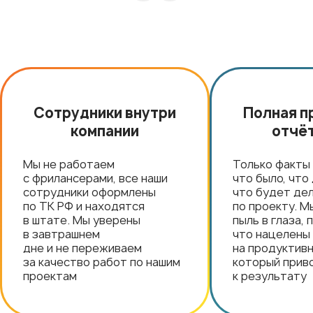
Сотрудники внутри
Полная п
компании
отчё
Мы не работаем
Только факты 
с фрилансерами, все наши
что было, что
сотрудники оформлены
что будет де
по ТК РФ и находятся
по проекту. М
в штате. Мы уверены
пыль в глаза,
в завтрашнем
что нацелены
дне и не переживаем
на продуктивн
за качество работ по нашим
который прив
проектам
к результату