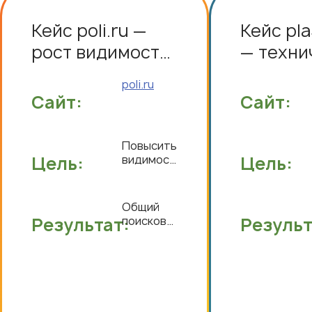
Кейс poli.ru —
Кейс pla
рост видимости
— техни
и трафика в
переезд
poli.ru
узкоспециализированном
редизай
Сайт:
Сайт:
B2B
коммер
метрик
Повысить
Цель:
видимость
Цель:
сайта,
увеличить
органический
Общий
трафик и
Результат:
поисковый
Результ
обеспечить
трафик:
долгосрочный
Увеличился
рост за
на 3%,
счёт
при этом
улучшения
демонстрируя
контента
качественный