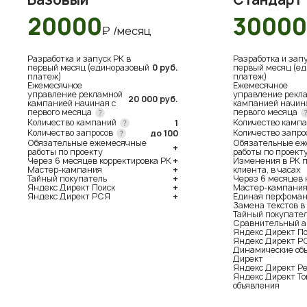
20000
30000
₽ /месяц
Разработка и запуск РК в
Разработка и запу
первый месяц (единоразовый
0 руб.
первый месяц (е
платеж)
платеж)
Ежемесячное
Ежемесячное
управление рекламной
управление рекл
20 000 руб.
кампанией начиная с
кампанией начин
первого месяца
первого месяца
Количество кампаний
Количество камп
1
Количество запросов
Количество запро
до 100
Обязательные ежемесячные
Обязательные е
+
работы по проекту
работы по проект
Через 6 месяцев корректировка РК
+
Изменения в РК 
Мастер-кампания
+
клиента, в часах
Тайный покупатель
+
Через 6 месяцев 
Яндекс Директ Поиск
+
Мастер-кампани
Яндекс Директ РСЯ
+
Единая перфоман
Замена текстов в
Тайный покупате
Сравнительный а
Яндекс Директ По
Яндекс Директ Р
Динамические об
Директ
Яндекс Директ Р
Яндекс Директ Т
объявления