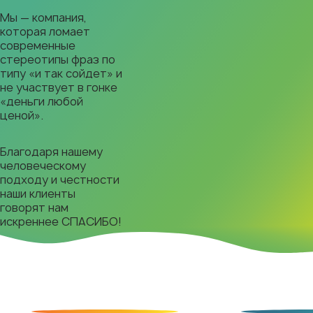
Мы — компания,
которая ломает
современные
стереотипы фраз по
типу «и так сойдет» и
не участвует в гонке
«деньги любой
ценой».
Благодаря нашему
человеческому
подходу и честности
наши клиенты
говорят нам
искреннее СПАСИБО!