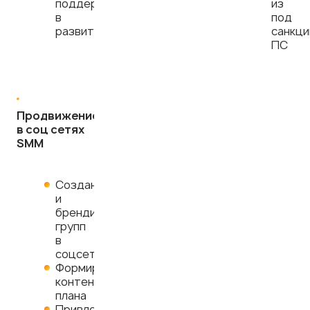
поддержим
из
в
под
развитие
санкци
ПС
Продвижение
в соц сетях
SMM
Создание
и
брендирование
групп
в
соцсетях
Формирование
контент-
плана
Привлечение