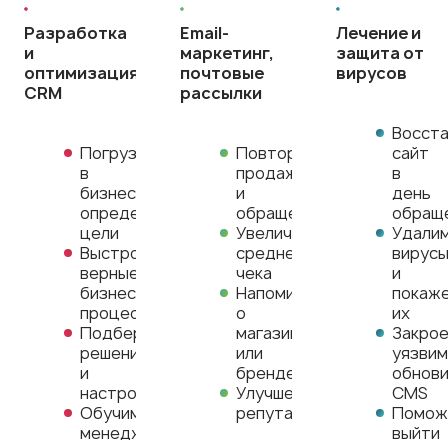
Разработка
Email-
Лечение и
и
маркетинг,
защита от
оптимизация
почтовые
вирусов
CRM
рассылки
Восст
Погрузимся
Повторные
сайт
в
продажи
в
бизнес,
и
день
определим
обращения
обращ
цели
Увеличение
Удали
Выстроим
среднего
вирус
верные
чека
и
бизнес-
Напоминание
покаж
процессы
о
их
Подберем
магазине
Закро
решение
или
уязвим
и
бренде
обнов
настроим
Улучшение
CMS
Обучим
репутации
Помож
менеджеров,
выйти