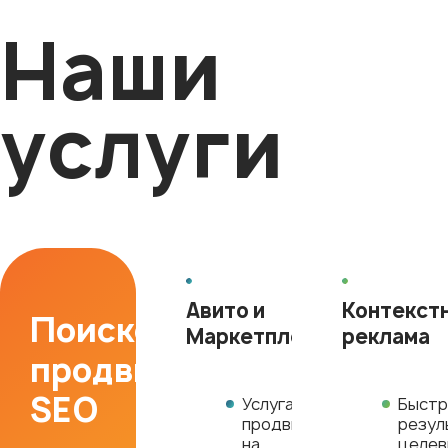
Наши
услуги
Авито и
Контекст
Поисковое
Маркетплейсы
реклама
продвижение
SEO
Услуга
Быстр
продвижения
резул
на
целе