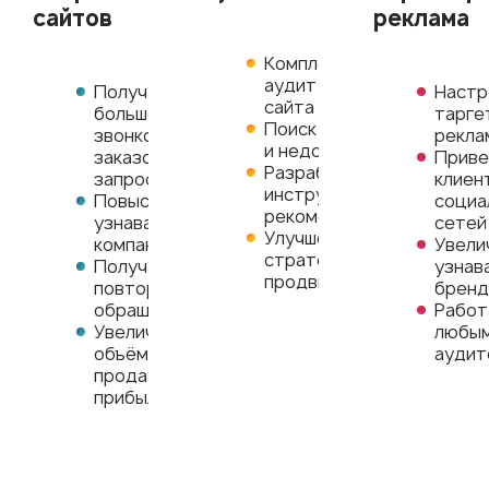
сайтов
реклама
Комплексный
аудит вашего
Получайте
Настр
сайта
больше
тарге
Поиск ошибок
звонков,
рекла
и недочётов
заказов,
Прив
Разработка
запросов
клиен
инструкций и
Повысьте
социа
рекомендаций
узнаваемость
сетей
Улучшение
компании
Увели
стратегии
Получайте
узнав
продвижения
повторные
бренд
обращения
Работ
Увеличивайте
любы
объём
аудит
продаж и
прибыль