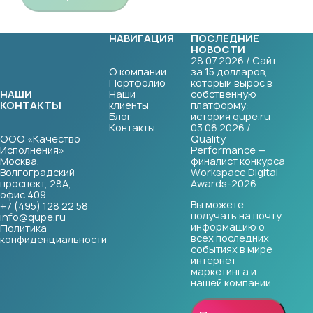
НАВИГАЦИЯ
ПОСЛЕДНИЕ
НОВОСТИ
28.07.2026 / Сайт
О компании
за 15 долларов,
Портфолио
который вырос в
НАШИ
Наши
собственную
КОНТАКТЫ
клиенты
платформу:
Блог
история qupe.ru
Контакты
03.06.2026 /
ООО «Качество
Quality
Исполнения»
Performance —
Москва,
финалист конкурса
Волгоградский
Workspace Digital
проспект, 28А,
Awards-2026
офис 409
Вы можете
+7 (495) 128 22 58
получать на почту
info@qupe.ru
информацию о
Политика
всех последних
конфиденциальности
событиях в мире
интернет
маркетинга и
нашей компании.