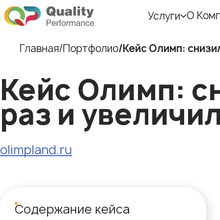
О Ком
Услуги
Главная
Портфолио
Кейс Олимп: снизил
Кейс Олимп: сн
раз и увеличил
olimpland.ru
Содержание кейса