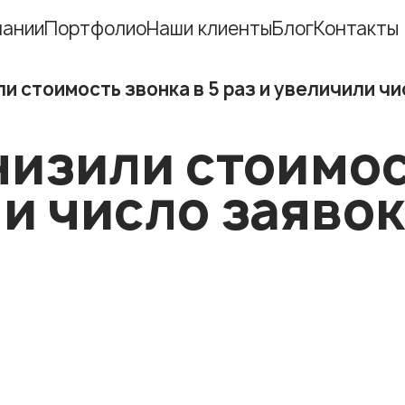
пании
Портфолио
Наши клиенты
Блог
Контакты
и стоимость звонка в 5 раз и увеличили чи
Ещё
изили стоимост
Ещё
и число заявок 
Ещё
Ещё