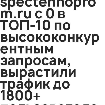
spectehnopro
m.ru с 0 в
ТОП-10 по
высококонкур
ентным
запросам,
вырастили
трафик до
1800+