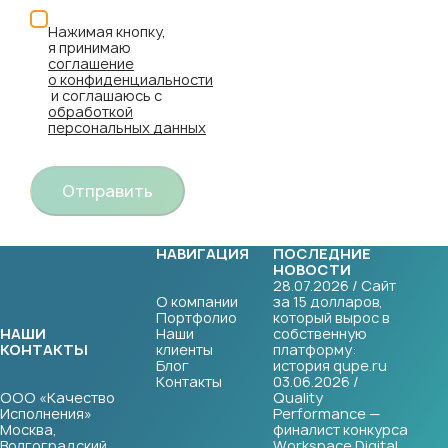
Нажимая кнопку,
я принимаю
соглашение
о конфиденциальности
и соглашаюсь с
обработкой
персональных данных
Отправить
НАВИГАЦИЯ
ПОСЛЕДНИЕ
НОВОСТИ
28.07.2026 / Сайт
О компании
за 15 долларов,
Портфолио
который вырос в
НАШИ
Наши
собственную
КОНТАКТЫ
клиенты
платформу:
Блог
история qupe.ru
Контакты
03.06.2026 /
ООО «Качество
Quality
Исполнения»
Performance —
Москва,
финалист конкурса
Волгоградский
Workspace Digital