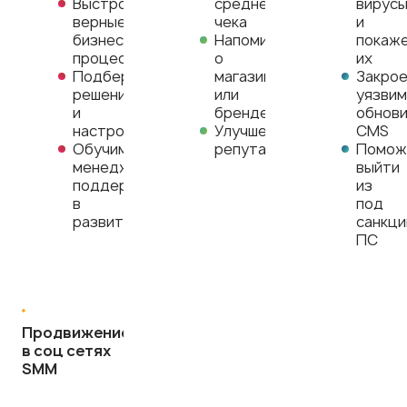
Выстроим
среднего
вирус
верные
чека
и
бизнес-
Напоминание
покаж
процессы
о
их
Подберем
магазине
Закро
решение
или
уязвим
и
бренде
обнов
настроим
Улучшение
CMS
Обучим
репутации
Помож
менеджеров,
выйти
поддержим
из
в
под
развитие
санкци
ПС
Продвижение
в соц сетях
SMM