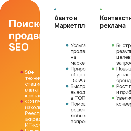
Авито и
Контекст
Поисковое
Маркетплейсы
реклама
продвижение
SEO
Услуга
Быстр
продвижения
резул
на
целе
маркетплейсах
запро
Прирост
Повы
50+
оборотов
узнав
технических
150% и больше
бренд
специалистов
Быстрый
Рост 
в штате
вывод товаров
и при
компании
в ТОП
Увели
С 2019
года
Помощь в
конве
находимся в
решении
Реестре
любых
аккредитованных
вопросов
ИТ-компаний
Никаких