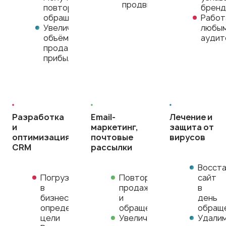
продвижения
повторные
бренд
обращения
Работ
Увеличивайте
любы
объём
аудит
продаж и
прибыль
Разработка
Email-
Лечение и
и
маркетинг,
защита от
оптимизация
почтовые
вирусов
CRM
рассылки
Восст
Погрузимся
Повторные
сайт
в
продажи
в
бизнес,
и
день
определим
обращения
обращ
цели
Увеличение
Удали