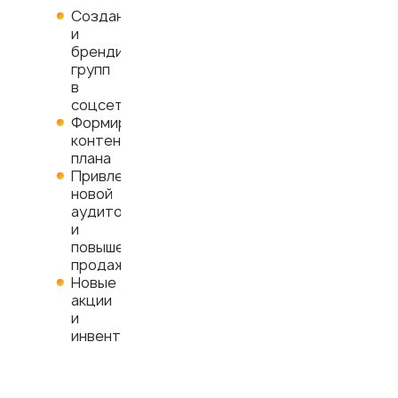
Создание
и
брендирование
групп
в
соцсетях
Формирование
контент-
плана
Привлечение
новой
аудитории
и
повышение
продаж
Новые
акции
и
инвенты