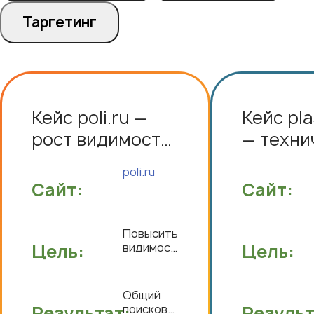
Таргетинг
Кейс poli.ru —
Кейс pla
рост видимости
— техни
и трафика в
переезд
poli.ru
узкоспециализированном
редизай
Сайт:
Сайт:
B2B
коммер
метрик
Повысить
Цель:
видимость
Цель:
сайта,
увеличить
органический
Общий
трафик и
Результат:
поисковый
Результ