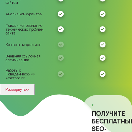
сайтом
Анализ конкурентов
Поиск и исправление
технических проблем
сайта
Контент-маркетинг
Внешняя ссылочная
оптимизация
Работы с
Поведенческими
Факторами
Развернуть
ПОЛУЧИТЕ
БЕСПЛАТНЫ
SEO-