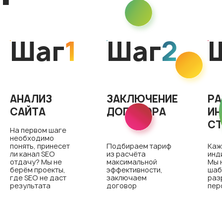
Шаг
1
Шаг
2
АНАЛИЗ
ЗАКЛЮЧЕНИЕ
РА
САЙТА
ДОГОВОРА
ИН
СТ
На первом шаге
необходимо
понять, принесет
Подбираем тариф
Каж
ли канал SEO
из расчёта
инд
отдачу? Мы не
максимальной
Мы 
берём проекты,
эффективности,
шаб
где SEO не даст
заключаем
раз
результата
договор
пер