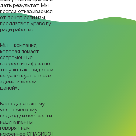
дать результат. Мы
всегда отказываемся
от денег, если нам
предлагают «работу
ради работы».
Мы — компания,
которая ломает
современные
стереотипы фраз по
типу «и так сойдет» и
не участвует в гонке
«деньги любой
ценой».
Благодаря нашему
человеческому
подходу и честности
наши клиенты
говорят нам
искреннее СПАСИБО!