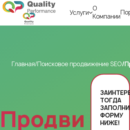
О
По
Услуги
Компании
Главная
Поисковое продвижение SEO
П
ЗАИНТЕР
ТОГДА
ЗАПОЛНИ
Продвижен
ФОРМУ
НИЖЕ!