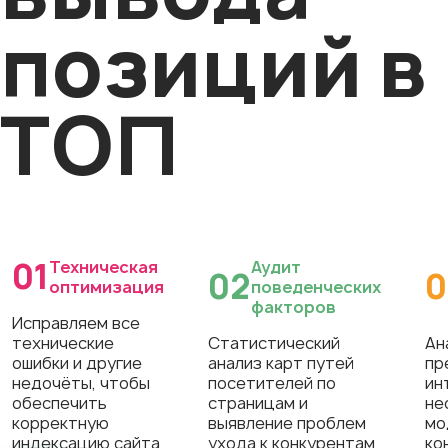
позиций в
ТОП
01
Техническая
Аудит
02
0
оптимизация
поведенческих
факторов
Исправляем все
технические
Статистический
Ан
ошибки и другие
анализ карт путей
пр
недочёты, чтобы
посетителей по
ин
обеспечить
страницам и
не
корректную
выявление проблем
мо
индексацию сайта
ухода к конкурентам
ко