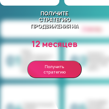
ПОЛУЧИТЕ
СТРАТЕГИЮ
ПРОДВИЖЕНИЯ НА
2 месяц
12 месяцев
Сбор
Анализ и
01
02
семантического
формирова
ядра и запуск
структуры
мониторинга
Получить
сайта
позиций
стратегию
География,
Сравнительный
метрики —