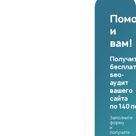
Пом
и
вам!
Получи
беспла
seo-
аудит
вашего
сайта
по 140 
Заполните
форму
и
получите