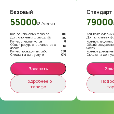
Базовый
Стандарт
55000
79000
₽ /месяц
Кол-во ключевых фраз до
80
Кол-во ключевых 
Доп. ключевых фраз до
Доп. ключевых ф
50
Кол-во специалистов
8
Кол-во специалис
Общий ресурс специалистов в
Общий ресурс спе
16
часах
часах
Кол-во проводимых работ
358
Кол-во проводимы
Скидка на доп. услуги
0%
Скидка на доп. ус
Заказать
Зак
Подробнее о
Подро
тарифе
та