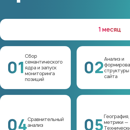
1 месяц
Сбор
Анализ и
01
02
семантического
формирова
ядра и запуск
структуры
мониторинга
сайта
позиций
География,
04
05
Сравнительный
метрики —
анализ
Техническ