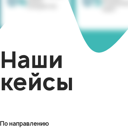
04
05
анализ
Техническ
конкурентов
Аудит
Наши
кейсы
По направлению