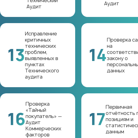
Технический
Аудит
Аудит
Исправление
критичных
Проверка са
технических
на
13
14
проблем,
соответств
выявленных в
закону о
пунктах
персональн
Технического
данных
аудита
Проверка
Первичная
«Тайный
16
17
отчётность 
покупатель» —
позициям и
Аудит
статистичес
Коммерческих
данным
факторов