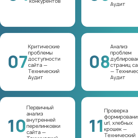
конкурентов
Аудит
Критические
Анализ
проблемы
проблем
07
08
доступности
дублирова
сайта —
страниц са
Технический
— Техниче
Аудит
Аудит
Первичный
Проверка
анализ
формировани
10
11
внутренней
url, хлебных
перелинковки
крошек —
сайта —
Технический