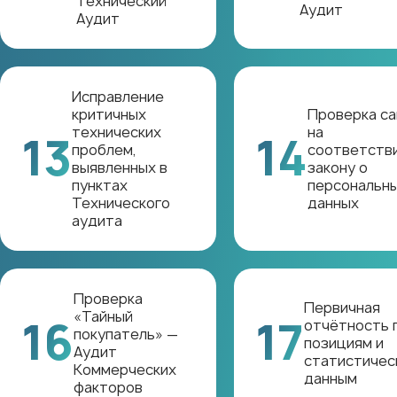
Технический
Аудит
Аудит
Исправление
критичных
Проверка са
технических
на
13
14
проблем,
соответств
выявленных в
закону о
пунктах
персональн
Технического
данных
аудита
Проверка
Первичная
«Тайный
16
17
отчётность 
покупатель» —
позициям и
Аудит
статистичес
Коммерческих
данным
факторов