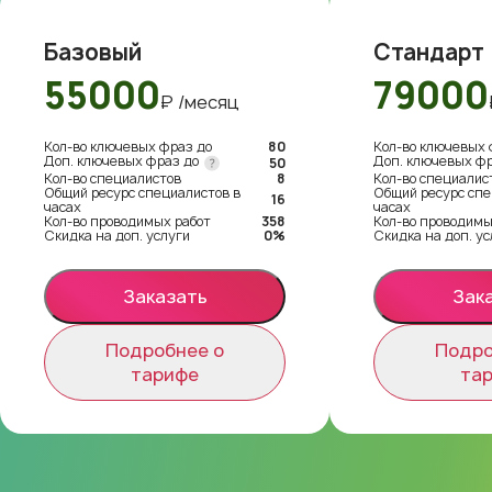
Базовый
Стандарт
55000
79000
₽ /месяц
Кол-во ключевых фраз до
80
Кол-во ключевых 
Доп. ключевых фраз до
Доп. ключевых ф
50
Кол-во специалистов
8
Кол-во специалис
Общий ресурс специалистов в
Общий ресурс спе
16
часах
часах
Кол-во проводимых работ
358
Кол-во проводимы
Скидка на доп. услуги
0%
Скидка на доп. ус
Заказать
Зак
Подробнее о
Подро
тарифе
та