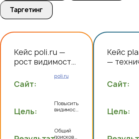
Таргетинг
Кейс poli.ru —
Кейс pla
рост видимости
— техни
и трафика в
переезд
poli.ru
узкоспециализированном
редизай
Сайт:
Сайт:
B2B
коммер
метрик
Повысить
Цель:
видимость
Цель:
сайта,
увеличить
органический
Общий
трафик и
Результат:
поисковый
Результ