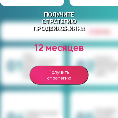
ПОЛУЧИТЕ
СТРАТЕГИЮ
ПРОДВИЖЕНИЯ НА
2 месяц
12 месяцев
Сбор
Анализ и
01
02
семантического
формирова
ядра и запуск
структуры
мониторинга
Получить
сайта
позиций
стратегию
География,
Сравнительный
метрики —