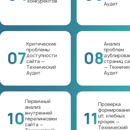
конкурентов
Аудит
Критические
Анализ
проблемы
проблем
07
08
доступности
дублирова
сайта —
страниц са
Технический
— Техниче
Аудит
Аудит
Первичный
Проверка
анализ
формировани
10
11
внутренней
url, хлебных
перелинковки
крошек —
сайта —
Технический