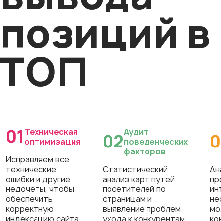
позиций в
ТОП
01
Техническая
Аудит
02
0
оптимизация
поведенческих
факторов
Исправляем все
технические
Статистический
Ан
ошибки и другие
анализ карт путей
пр
недочёты, чтобы
посетителей по
ин
обеспечить
страницам и
не
корректную
выявление проблем
мо
индексацию сайта
ухода к конкурентам
ко