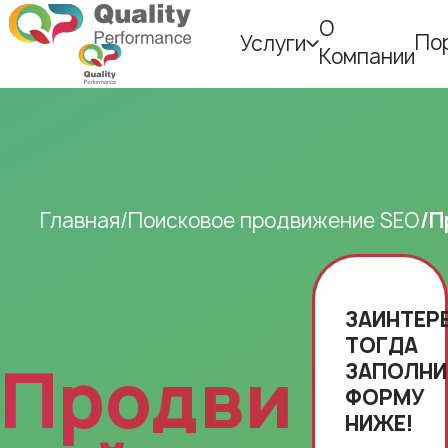
О
По
Услуги
Компании
Главная
Поисковое продвижение SEO
П
ЗАИНТЕР
ТОГДА
Продвижен
ЗАПОЛНИ
ФОРМУ
НИЖЕ!