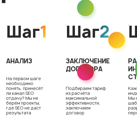
Шаг
1
Шаг
2
АНАЛИЗ
ЗАКЛЮЧЕНИЕ
РА
ДОГОВОРА
ИН
СТ
На первом шаге
необходимо
понять, принесёт
Подбираем тариф
Каж
ли канал SEO
из расчёта
инд
отдачу? Мы не
максимальной
Мы 
берём проекты,
эффективности,
шаб
где SEO не даст
заключаем
раз
результата
договор
пер