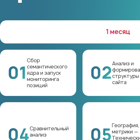
1 месяц
Сбор
Анализ и
01
02
семантического
формирова
ядра и запуск
структуры
мониторинга
сайта
позиций
География,
04
05
Сравнительный
метрики —
анализ
Техническ