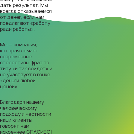
дать результат. Мы
всегда отказываемся
от денег, если нам
предлагают «работу
ради работы».
Мы — компания,
которая ломает
современные
стереотипы фраз по
типу «и так сойдет» и
не участвует в гонке
«деньги любой
ценой».
Благодаря нашему
человеческому
подходу и честности
наши клиенты
говорят нам
искреннее СПАСИБО!