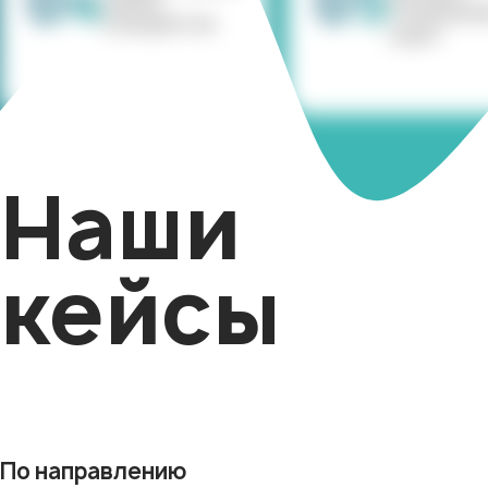
04
05
анализ
Техническ
конкурентов
Аудит
Наши
кейсы
По направлению