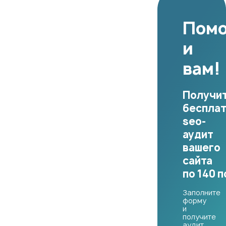
Пом
и
вам!
Получи
беспла
seo-
аудит
вашего
сайта
по 140 
Заполните
форму
и
получите
аудит