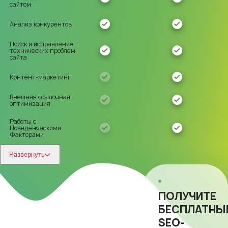
сайтом
Анализ конкурентов
Поиск и исправление
технических проблем
сайта
Контент-маркетинг
Внешняя ссылочная
оптимизация
Работы с
Поведенческими
Факторами
Развернуть
ПОЛУЧИТЕ
БЕСПЛАТНЫ
SEO-