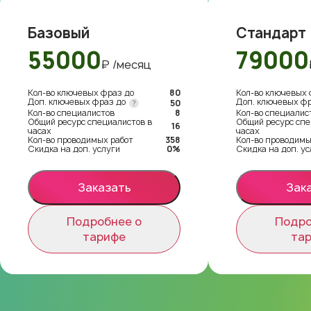
Базовый
Стандарт
55000
79000
₽ /месяц
Кол-во ключевых фраз до
80
Кол-во ключевых 
Доп. ключевых фраз до
Доп. ключевых ф
50
Кол-во специалистов
8
Кол-во специалис
Общий ресурс специалистов в
Общий ресурс спе
16
часах
часах
Кол-во проводимых работ
358
Кол-во проводимы
Скидка на доп. услуги
0%
Скидка на доп. ус
Заказать
Зак
Подробнее о
Подро
тарифе
та