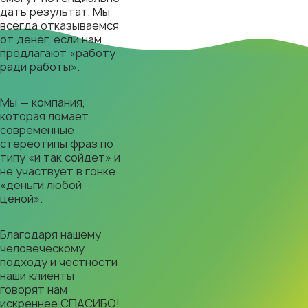
дать результат. Мы
всегда отказываемся
от денег, если нам
предлагают «работу
ради работы».
Мы — компания,
которая ломает
современные
стереотипы фраз по
типу «и так сойдет» и
не участвует в гонке
«деньги любой
ценой».
Благодаря нашему
человеческому
подходу и честности
наши клиенты
говорят нам
искреннее СПАСИБО!