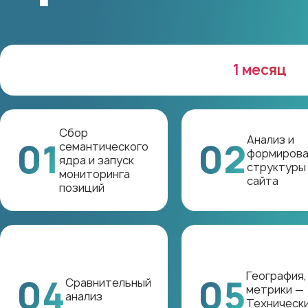
1 месяц
Сбор
Анализ и
01
02
семантического
формирова
ядра и запуск
структуры
мониторинга
сайта
позиций
География,
04
05
Сравнительный
метрики —
анализ
Техническ