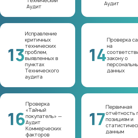
Технический
Аудит
Аудит
Исправление
критичных
Проверка са
технических
на
13
14
проблем,
соответств
выявленных в
закону о
пунктах
персональн
Технического
данных
аудита
Проверка
Первичная
«Тайный
16
17
отчётность 
покупатель» —
позициям и
Аудит
статистичес
Коммерческих
данным
факторов