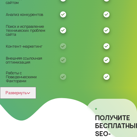
сайтом
Анализ конкурентов
Поиск и исправление
технических проблем
сайта
Контент-маркетинг
Внешняя ссылочная
оптимизация
Работы с
Поведенческими
Факторами
Развернуть
ПОЛУЧИТЕ
БЕСПЛАТНЫ
SEO-