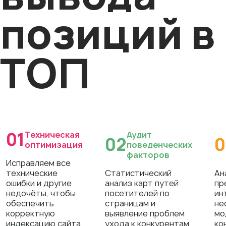
позиций в
ТОП
01
Техническая
Аудит
02
0
оптимизация
поведенческих
факторов
Исправляем все
технические
Статистический
Ан
ошибки и другие
анализ карт путей
пр
недочёты, чтобы
посетителей по
ин
обеспечить
страницам и
не
корректную
выявление проблем
мо
индексацию сайта
ухода к конкурентам
ко