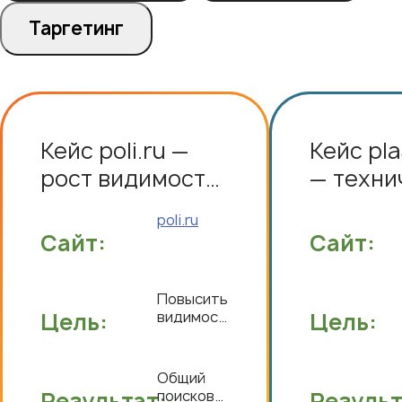
Таргетинг
Кейс poli.ru —
Кейс pla
рост видимости
— техни
и трафика в
переезд
poli.ru
узкоспециализированном
редизай
Сайт:
Сайт:
B2B
коммер
метрик
Повысить
Цель:
видимость
Цель:
сайта,
увеличить
органический
Общий
трафик и
Результат:
поисковый
Результ