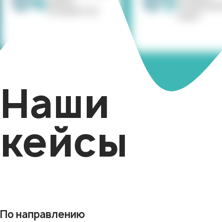
04
05
анализ
Техническ
конкурентов
Аудит
Наши
кейсы
По направлению