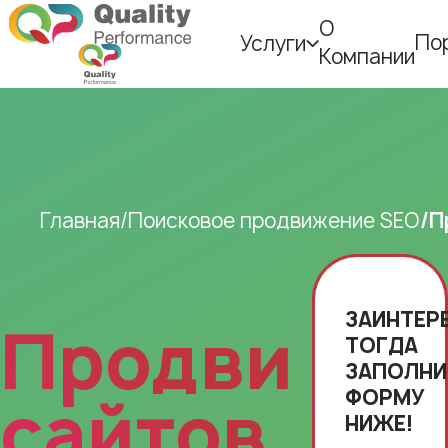
О
По
Услуги
Компании
Главная
Поисковое продвижение SEO
П
ЗАИНТЕР
Продвижен
ТОГДА
ЗАПОЛНИ
ФОРМУ
сайтов
НИЖЕ!