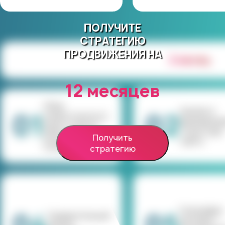
ПОЛУЧИТЕ
СТРАТЕГИЮ
ПРОДВИЖЕНИЯ НА
2 месяц
12 месяцев
Сбор
Анализ и
01
02
семантического
формирова
ядра и запуск
структуры
мониторинга
Получить
сайта
позиций
стратегию
География,
Сравнительный
метрики —