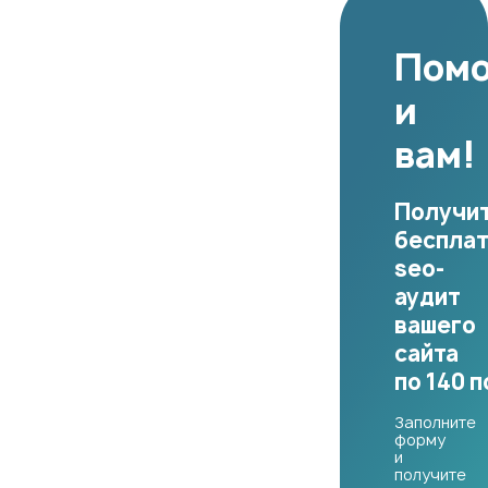
Пом
и
вам!
Получи
беспла
seo-
аудит
вашего
сайта
по 140 
Заполните
форму
и
получите