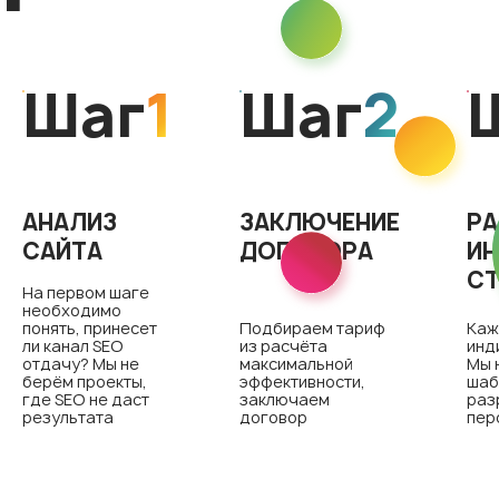
Шаг
1
Шаг
2
АНАЛИЗ
ЗАКЛЮЧЕНИЕ
РА
САЙТА
ДОГОВОРА
ИН
СТ
На первом шаге
необходимо
понять, принесет
Подбираем тариф
Каж
ли канал SEO
из расчёта
инд
отдачу? Мы не
максимальной
Мы 
берём проекты,
эффективности,
шаб
где SEO не даст
заключаем
раз
результата
договор
пер