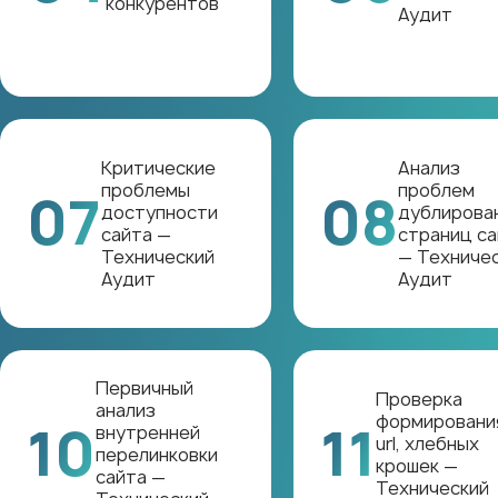
конкурентов
Аудит
Критические
Анализ
проблемы
проблем
07
08
доступности
дублирова
сайта —
страниц са
Технический
— Техниче
Аудит
Аудит
Первичный
Проверка
анализ
формировани
10
11
внутренней
url, хлебных
перелинковки
крошек —
сайта —
Технический