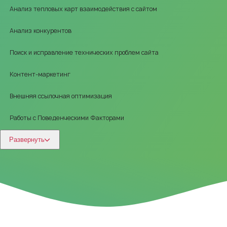
Анализ тепловых карт взаимодействия с сайтом
Анализ конкурентов
Поиск и исправление технических проблем сайта
Контент-маркетинг
Внешняя ссылочная оптимизация
Работы с Поведенческими Факторами
Развернуть