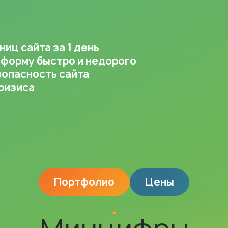
иц сайта за 1 день
форму быстро и недорого
зопасность сайта
ризиса
Портфолио
Цены