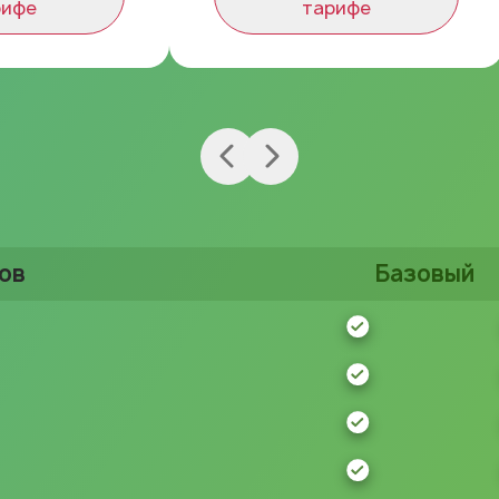
рифе
тарифе
ов
Базовый