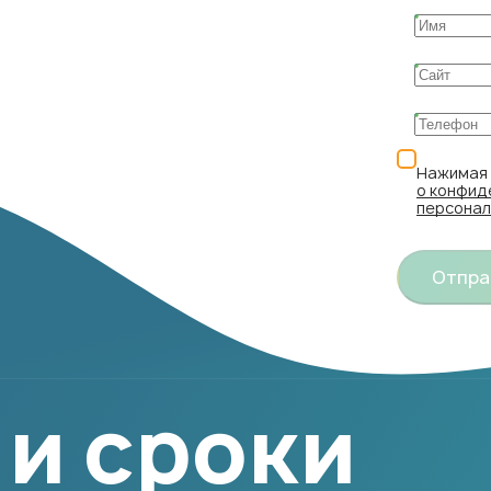
Нажимая 
о конфид
персонал
Отпра
 и сроки