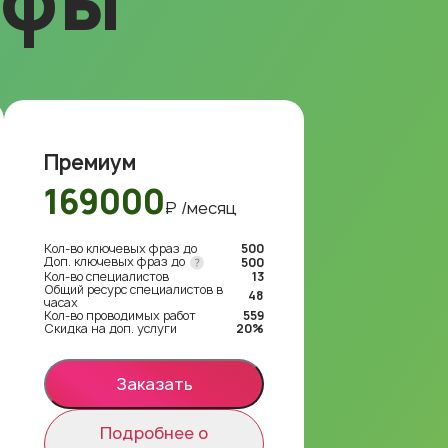
ифы
Премиум
169000
₽ /месяц
Кол-во ключевых фраз до
500
Доп. ключевых фраз до
500
Кол-во специалистов
13
Общий ресурс специалистов в
48
часах
Кол-во проводимых работ
559
Скидка на доп. услуги
20%
Заказать
Подробнее о