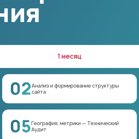
ния
1 месяц
02
Анализ и формирование структуры
сайта
05
География, метрики — Технический
Аудит