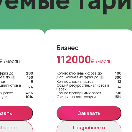
уемые тар
Бизнес
112000
₽ /месяц
₽ /месяц
фраз до
200
Кол-во ключевых фраз до
400
раз до
Доп. ключевых фраз до
150
300
тов
9
Кол-во специалистов
12
циалистов в
Общий ресурс специалистов в
24
34
часах
х работ
466
Кол-во проводимых работ
516
луги
10%
Скидка на доп. услуги
15%
азать
Заказать
бнее о
Подробнее о