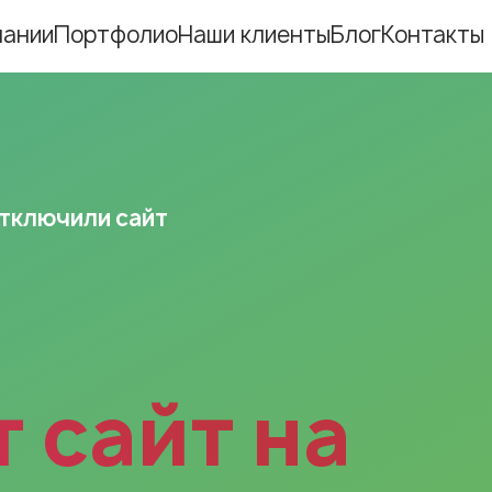
пании
Портфолио
Наши клиенты
Блог
Контакты
Ещё
Ещё
тключили сайт
Ещё
Ещё
 сайт на