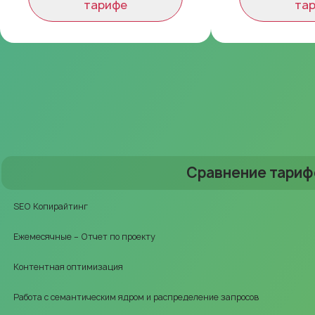
тарифе
та
Сравнение тариф
SEO Копирайтинг
Ежемесячные – Отчет по проекту
Контентная оптимизация
Работа с семантическим ядром и распределение запросов