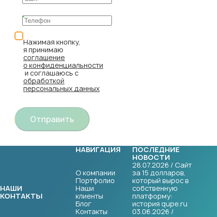
Нажимая кнопку,
я принимаю
соглашение
о конфиденциальности
и соглашаюсь с
обработкой
персональных данных
Отправить
НАВИГАЦИЯ
ПОСЛЕДНИЕ
НОВОСТИ
28.07.2026 / Сайт
О компании
за 15 долларов,
Портфолио
который вырос в
НАШИ
Наши
собственную
КОНТАКТЫ
клиенты
платформу:
Блог
история qupe.ru
Контакты
03.06.2026 /