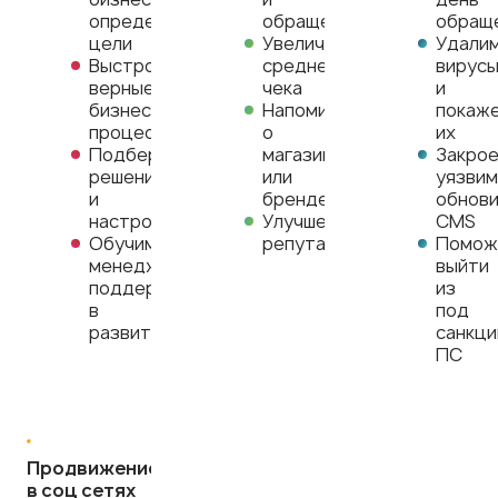
определим
обращения
обращ
цели
Увеличение
Удали
Выстроим
среднего
вирус
верные
чека
и
бизнес-
Напоминание
покаж
процессы
о
их
Подберем
магазине
Закро
решение
или
уязвим
и
бренде
обнов
настроим
Улучшение
CMS
Обучим
репутации
Помож
менеджеров,
выйти
поддержим
из
в
под
развитие
санкци
ПС
Продвижение
в соц сетях