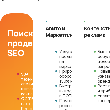
Авито и
Контекст
Поисковое
Маркетплейсы
реклама
продвижение
SEO
Услуга
Быстр
продвижения
резул
на
целе
маркетплейсах
запро
Прирост
Повы
50+
оборотов
узнав
технических
150% и больше
бренд
специалистов
Быстрый
Рост 
в штате
вывод товаров
и при
компании
в ТОП
Увели
С 2019
года
Помощь в
конве
находимся в
решении
Реестре