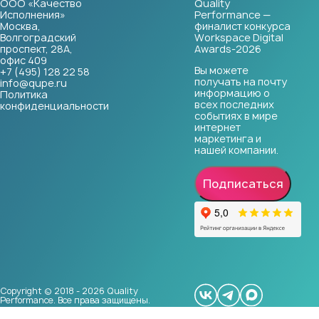
ООО «Качество
Quality
Исполнения»
Performance —
Москва,
финалист конкурса
Волгоградский
Workspace Digital
проспект, 28А,
Awards-2026
офис 409
Вы можете
+7 (495) 128 22 58
получать на почту
info@qupe.ru
информацию о
Политика
всех последних
конфиденциальности
событиях в мире
интернет
маркетинга и
нашей компании.
Подписаться
Copyright © 2018 - 2026 Quality
Performance. Все права защищены.