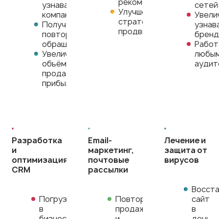
рекомендаций
узнаваемость
сетей
Улучшение
компании
Увели
стратегии
Получайте
узнав
продвижения
повторные
бренд
обращения
Работ
Увеличивайте
любы
объём
аудит
продаж и
прибыль
Разработка
Email-
Лечение и
и
маркетинг,
защита от
оптимизация
почтовые
вирусов
CRM
рассылки
Восст
Погрузимся
Повторные
сайт
в
продажи
в
бизнес,
и
день