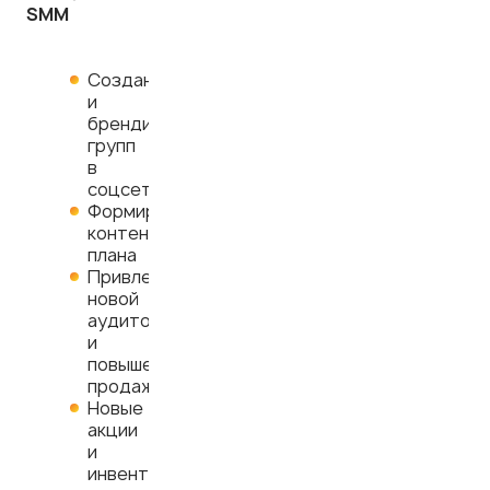
SMM
Создание
и
брендирование
групп
в
соцсетях
Формирование
контент-
плана
Привлечение
новой
аудитории
и
повышение
продаж
Новые
акции
и
инвенты